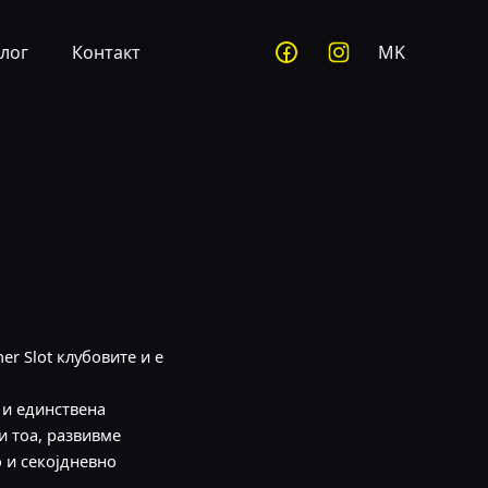
лог
Контакт
MK
r Slot клубовите и е
 и единствена
и тоа, развивме
о и секојдневно