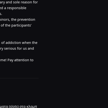
ary and sole reason for
ed a responsible
s.
inors, the prevention
of the participants’
k of addiction when the
ry serious for us and
me! Pay attention to
ατα (slots) στα κλαμπ