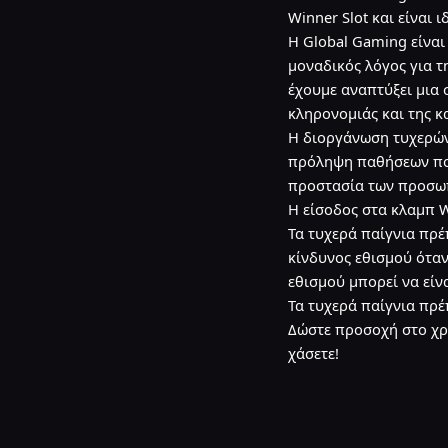
Winner Slot και είναι
Η Global Gaming είναι
μοναδικός λόγος για τ
έχουμε αναπτύξει μια 
κληρονομιάς και της κ
Η διοργάνωση τυχερών
πρόληψη παθήσεων που
προστασία των προσω
Η είσοδος στα κλαμπ W
Τα τυχερά παίγνια πρέ
κίνδυνος εθισμού όταν 
εθισμού μπορεί να είν
Τα τυχερά παίγνια πρέ
Δώστε προσοχή στο χρη
χάσετε!