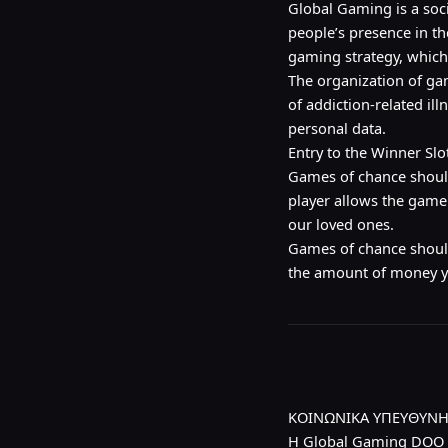
Global Gaming is a soci
people’s presence in t
gaming strategy, which
The organization of ga
of addiction-related il
personal data.
Entry to the Winner Slo
Games of chance should 
player allows the game 
our loved ones.
Games of chance should
the amount of money yo
ΚΟΙΝΩΝΙΚΑ ΥΠΕΥΘΥΝΗ
Η Global Gaming DOO ε