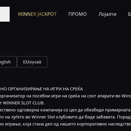
ви
WINNER JACKPOT
ПРОМО
Лојалти
Б
nglish
Ελληνικά
НО ОРГАНИЗИРАЊЕ НА ИГРИ НА СРЕЌА
рганизатор на посебни игри на среќа на слот апарати во Winne
от WINNER SLOT CLUB.
ествено одговорна компанија со цел да обезбеди примарната
о на луѓето во Winner Slot клубовите да биде забавата. Порад
но играње, која стана дел од нашето корпоративно наследств