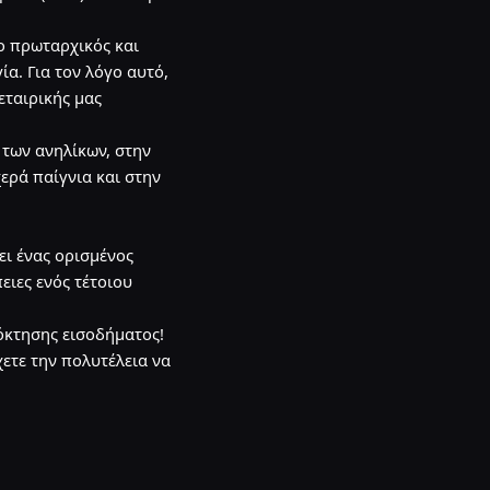
 ο πρωταρχικός και
α. Για τον λόγο αυτό,
εταιρικής μας
των ανηλίκων, στην
ερά παίγνια και στην
ει ένας ορισμένος
ειες ενός τέτοιου
όκτησης εισοδήματος!
ετε την πολυτέλεια να