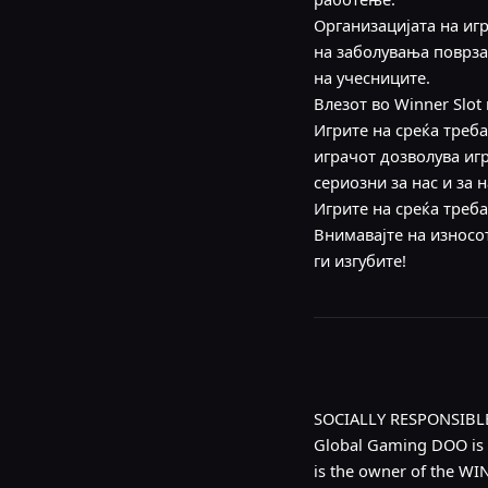
Организацијата на иг
на заболувања поврзан
на учесниците.
Влезот во Winner Slot
Игрите на среќа треба
играчот дозволува иг
сериозни за нас и за 
Игрите на среќа треба
Внимавајте на износот
ги изгубите!
SOCIALLY RESPONSIBL
Global Gaming DOO is a
is the owner of the W